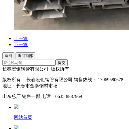
上一篇
下一篇
返回
返回顶部
提交
长春宏钜钢管有限公司 版权所有
版权所有： 长春宏钜钢管有限公司 销售热线： 13969580678
地址：长春市金泰钢材市场
山东总厂 销售一部 电话：0635-8887969
网站首页