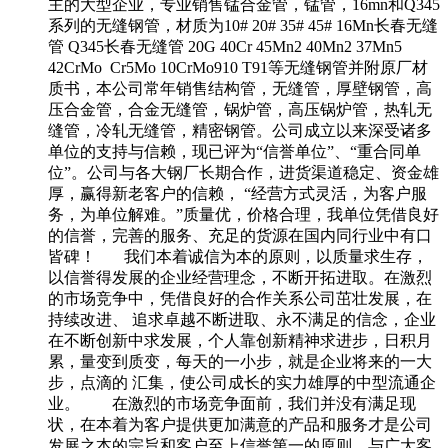
主的大型企业，专业销售锰合金管，锰管，16mn和Q345
系列的无缝钢管，材质为10# 20# 35# 45# 16Mn长春无缝
管 Q345长春无缝管 20G 40Cr 45Mn2 40Mn2 37Mn5
42CrMo Cr5Mo 10CrMo910 T91等无缝钢管并附原厂材
质书，本公司常年销售结构管，无缝管，厚壁钢管，高
压合金管，合金无缝管，锅炉管，高压锅炉管，热轧无
缝管，冷轧无缝管，精密钢管。公司成立以来深受诸多
单位的支持与信赖，现已评为“信誉单位”、“重合同单
位”。公司与各大钢厂长期合作，进货渠道稳定、资金雄
厚，赢得新老客户的信赖， “经营方式灵活，为客户服
务，为单位解难。”质量优，价格合理，我单位凭借良好
的信誉，完善的服务、充足的货源在国内同行业中有口
皆碑！ 我们本着诚信为本的原则，以质量求生存，
以信誉得发展的企业经营理念，不断开拓进取。在激烈
的市场竞争中，凭借良好的合作关系公司茁壮发展，在
持续改进、 追求卓越不断进取、永不满足的信念，企业
在不断创新中求发展，个人靠创新精神求进步，日积月
累，量变到质变，每天的一小步，就是企业将来的一大
步，点滴的 汇集，使公司成长的实力雄厚的中型流通企
业。 在激烈的市场竞争面前，我们并没有满足现
状，在本着为客户提供更加满意的产品和服务才是公司
发展之本的宗旨和客户至上信誉第一的原则，与广大客