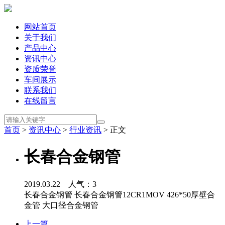
网站首页
关于我们
产品中心
资讯中心
资质荣誉
车间展示
联系我们
在线留言
首页
>
资讯中心
>
行业资讯
> 正文
长春合金钢管
2019.03.22 人气：
3
长春合金钢管 长春合金钢管12CR1MOV 426*50厚壁合
金管 大口径合金钢管
上一篇