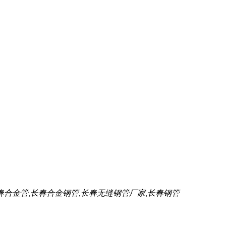
春合金管,长春合金钢管,长春无缝钢管厂家,长春钢管