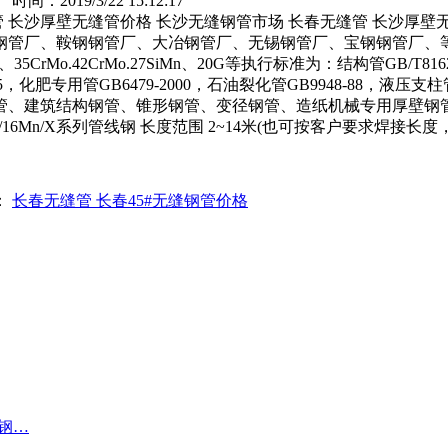
：2019/3/22 15:12:17
管 长沙厚壁无缝管价格 长沙无缝钢管市场 长春无缝管 长沙厚壁
钢管厂、鞍钢钢管厂、大冶钢管厂、无锡钢管厂、宝钢钢管厂、
Mo.42CrMo.27SiMn、20G等执行标准为：结构管GB/T8162-2
0-95，化肥专用管GB6479-2000，石油裂化管GB9948-88，液压支
、建筑结构钢管、锥形钢管、变径钢管、造纸机械专用厚壁钢管
345/20#/16Mn/X系列管线钢 长度范围 2~14米(也可按客户要求焊
：
长春无缝管 长春45#无缝钢管价格
缝钢…