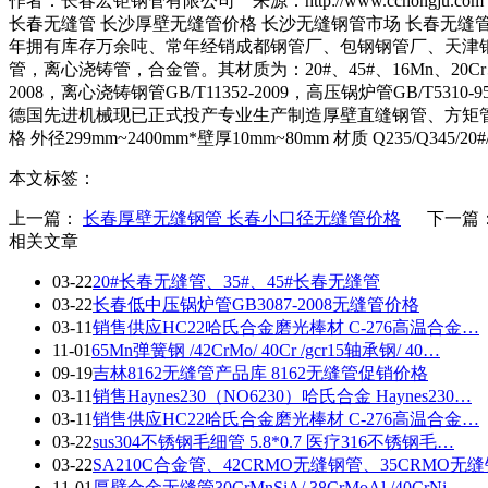
作者：长春宏钜钢管有限公司 来源：http://www.cchongju.com 时间
长春无缝管 长沙厚壁无缝管价格 长沙无缝钢管市场 长春无缝
年拥有库存万余吨、常年经销成都钢管厂、包钢钢管厂、天津
管，离心浇铸管，合金管。其材质为：20#、45#、16Mn、20Cr、35Cr
2008，离心浇铸钢管GB/T11352-2009，高压锅炉管GB/T531
德国先进机械现已正式投产专业生产制造厚壁直缝钢管、方矩管
格 外径299mm~2400mm*壁厚10mm~80mm 材质 Q235/Q
本文标签：
上一篇：
长春厚壁无缝钢管 长春小口径无缝管价格
下一篇
相关文章
03-22
20#长春无缝管、35#、45#长春无缝管
03-22
长春低中压锅炉管GB3087-2008无缝管价格
03-11
销售供应HC22哈氏合金磨光棒材 C-276高温合金…
11-01
65Mn弹簧钢 /42CrMo/ 40Cr /gcr15轴承钢/ 40…
09-19
吉林8162无缝管产品库 8162无缝管促销价格
03-11
销售Haynes230（NO6230）哈氏合金 Haynes230…
03-11
销售供应HC22哈氏合金磨光棒材 C-276高温合金…
03-22
sus304不锈钢毛细管 5.8*0.7 医疗316不锈钢毛…
03-22
SA210C合金管、42CRMO无缝钢管、35CRMO无
11-01
厚壁合金无缝管30CrMnSiA/ 38CrMoAl /40CrNi…