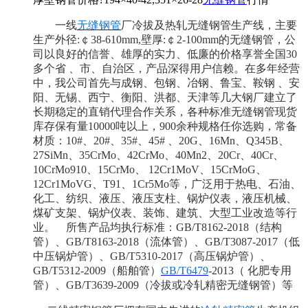
一线
无缝钢管
厂冷拔及热轧无缝钢管生产线，主要
生产外径
:￠38-610mm,壁厚:￠2-100mm的无缝钢管，公
司以良好的信誉、雄厚的实力、低廉的价格享誉全国30
多个省 、市、自治区，产品深得用户信赖。在多年经营
中，我公司首先与成钢、包钢、冶钢、鲁宝、鞍钢 、安
阳、无锡、西宁、衡阳、洪都、天津等几大钢厂建立了
长期稳定的直销代理合作关系，各种标准无缝钢管现货
库存保有量10000吨以上，900余种规格任你选购，常备
材质：10#、20#、35#、45# 、20G、16Mn、Q345B、
27SiMn、35CrMo、42CrMo、40Mn2、20Cr、40Cr、
10CrMo910、15CrMo、 12Cr1MoV、15CrMoG、
12Cr1MoVG、T91、1Cr5Mo等，广泛用于热电、石油、
化工、纺织、液压、液压支柱、锅炉仪表，液压机械、
煤矿支架、锅炉仪表、装饰、建筑、大型工业改造等行
业。 所售产品均执行标准：GB/T8162-20
1
8（结构
管）、GB/T8163-20
1
8（流体管）、GB/T3087-20
17
（低
中压锅炉管）、
GB/T5310-
2017
（高压锅炉管）、
GB/T5312-200
9
（船舶管）
GB/T6479
-20
13
（
化肥专用
管）、
GB/T3639-200
9
（冷拔或冷轧精密无缝钢管）等