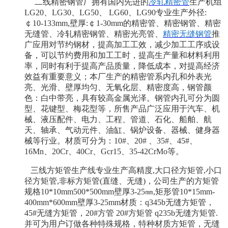
二线精密钢管厂拥有国内先进的
冷轧精密管
生产机组
LG20、LG30、LG50、 LG60、LG90专业生产外径:
￠10-133mm,壁厚:￠1-30mm的精密管、精密钢管、精密
无缝管、冷轧精密钢管、精密光亮管、
精密无缝钢管
推
广应用对节约钢材，提高加工工效，减少加工工序或设
备，可以节约费用和加工工时，提高生产量和材料利用
率，同时有利于提高产品质量，降低成本，对提高经济
效益有重要意义；本厂生产的精密管系内孔和外表光
亮、光滑、壁厚均匀、无氧化层、精密度高，钢管颜
色：白中带亮，具有较高金属光泽。钢管内孔可分为圆
型、花键型、梅花型等，所售产品广泛应用于汽车、机
械、液压配件、电力、工程、管道、石化、船舶、航
天、轴承、气动元件、油缸、锅炉设备、器械、健身器
械等行业。材质可分为：
10#、20# 、35#、45#、
16Mn、20Cr、40Cr、Gcr15、35-42CrMo等。
三线方矩管生产线专业生产高精度
,大口径方矩管,小口
径方矩管,非标方矩管(直缝、无缝)，公司生产的方矩管
规格10*10mm500*500mm壁厚3-25㎜,矩形管10*15mm-
400mm*600mm壁厚3-25mm材质：q345b无缝方矩管，
45#无缝方矩管，20#方管 20#方矩管 q235b无缝方矩管.
并可为用户订做各种特殊规格，特种材质方矩管，无缝