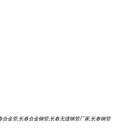
春合金管,长春合金钢管,长春无缝钢管厂家,长春钢管