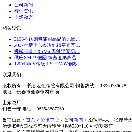
公司新闻
行业资讯
市场动态
相关资讯
310S不锈钢管能耐高温的原因…
2007年新上六条冷轧精密光亮…
机械制造 42CrMo 无缝钢管切…
供应XM-19锻圆 镍基变形高温…
12Cr1MoV钢板 12Cr1MoV钢板…
联系我们
版权所有： 长春宏钜钢管有限公司 销售热线： 13969580678
地址：长春市金泰钢材市场
山东总厂
销售一部 电话：0635-8887969
当前位置：
首页
>
资讯中心
>
公司新闻
> 冶钢45#大口径厚壁无
冶钢45#大口径厚壁无缝钢管 规格580*110 可切割零售