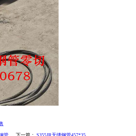
售
缝钢管
下一篇：
S355JR无缝钢管457*35