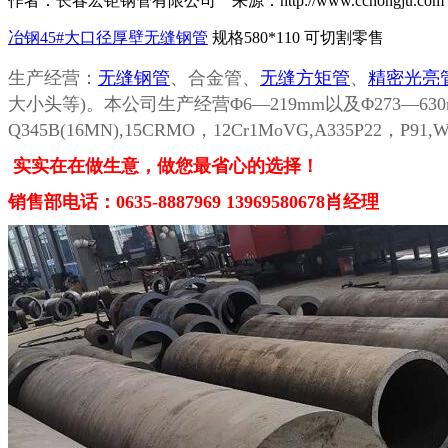
作者：长春宏钜钢管有限公司 来源：http://www.cchongju.com 时间
冶钢45#大口径厚壁无缝钢管
规格580*110 可切割零售
生产经营：
无缝钢管
、合金管、
无缝方矩管
、
精密光亮
大小头等)。本公司生产经营Φ6—219mm以及Φ273—63
Q345B(16MN),15CRMO，12Cr1MoVG,A335P22，P91,
实实在在做生意，做您最省心的选择！
销售部电话：
0635-8887969 13969580678肖经理