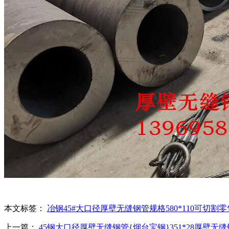
本文标签：
冶钢45#大口径厚壁无缝钢管
规格580*110
可切割零
上一篇：
45钢大口径厚壁无缝钢管{烟台宝钢}351*28厚壁无