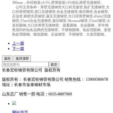
300mm，外径精度±0.5%,壁厚精度±5%热轧厚壁无缝钢管。
公司主营各种：厚壁无缝钢管大口径无缝管,热扩无缝钢管,大
口径厚壁钢管,进口无缝钢管,合金无缝钢管,液压钢管,合金钢管,
石油管,精密光亮钢管,液压无缝钢管,大口径厚壁钢管,
45mn2无缝
钢管
,37mn5合金无缝钢管,液压钢管,38crmoal钢管,37mn5钢管,大
直径圆钢,大口径厚壁无缝钢管、碳素圆钢、合金圆钢，常年销
售国内外知名品牌的无缝钢管、不锈钢圆钢、热处理圆钢、形变
热处理圆钢、锻造圆钢、合金钢管、不锈钢管、大直径圆钢。
上一篇
下一篇
返回
返回顶部
提交
长春宏钜钢管有限公司 版权所有
版权所有： 长春宏钜钢管有限公司 销售热线： 13969580678
地址：长春市金泰钢材市场
山东总厂 销售一部 电话：0635-8887969
网站首页