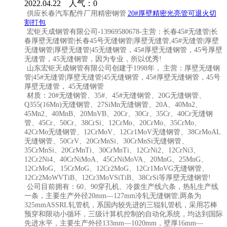
2022.04.22 人气：
0
供应长春汽车配件厂用精密钢管
20#厚壁精密光亮管可退火切
割打包
宏钜天成钢管有限公司-13969580678-主营：长春
45#无缝管
|
长
春厚壁无缝钢管
|长春45号无缝钢管|厚壁无缝管,45#无缝管|厚壁
无缝钢管|厚壁无缝管|45无缝钢管，45#厚壁无缝钢管，45号厚壁
无缝管，45无缝钢管，因为专业，所以优秀!
山东宏钜天成钢管有限公司创建于1998年， 主营：厚壁无缝钢
管|45#无缝管|厚壁无缝管|45无缝钢管，45
#厚壁无缝钢管
，45号
厚壁无缝管， 45无缝钢管
材质：20#无缝钢管、35#、45#无缝钢管、20G无缝钢管、
Q355(16Mn)无缝钢管、27SiMn无缝钢管、20A、40Mn2、
45Mn2、40MnB、20MnVB、20Cr、30Cr、35Cr、40Cr无缝钢
管、45Cr、50Cr、38CrSi、12CrMo、20CrMo、35CrMo、
42CrMo无缝钢管、12CrMoV、12Cr1MoV无缝钢管、
38CrMoAL
无缝钢管
、50CrV、20CrMnSi、30CrMnSi无缝钢管、
35CrMnSi、20CrMnTi、30CrMnTi、12CrNi2、12CrNi3、
12Cr2Ni4、40CrNiMoA、45CrNiMoVA、20MnG、25MnG、
12CrMoG、15CrMoG、12Cr2MoG、
12Cr1MoVG无缝钢管
、
12Cr2MoWVTiB、12Cr3MoVSiTiB、38CrSi等厚壁无缝钢管!
公司目前拥有：60、90穿孔机、冷拨生产线六条，热轧生产线
一条，主要生产外径20mm—127mm冷轧无缝钢管;两条为
325mmASSRL轧管机，系国内较先进的三辊轧管机，采用芯棒
预穿和限动小循环，三级计算机控制的自动化系统，均达到国际
先进水平，主要生产外径133mm—1020mm，壁厚16mm—