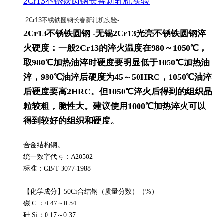
2Cr13不锈铁圆钢长春新轧机实验
2Cr13不锈铁圆钢长春新轧机实验-
2Cr13不锈铁圆钢 -无锡2Cr13光亮不锈铁圆钢淬
火硬度：一般2Cr13的淬火温度在980～1050℃，
取980℃加热油淬时硬度要明显低于1050℃加热油
淬，980℃油淬后硬度为45～50HRC，1050℃油淬
后硬度要高2HRC。但1050℃淬火后得到的组织晶
粒较粗，脆性大。建议使用1000℃加热淬火可以
得到较好的组织和硬度。
合金结构钢。
统一数字代号：A20502
标准：GB/T 3077-1988
【化学成分】50Cr合结钢（质量分数）（%）
碳 C ：0.47～0.54
硅 Si：0.17～0.37