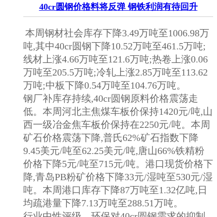
40cr圆钢价格料将反弹 钢铁利润有待回升
本周钢材社会库存下降3.49万吨至1006.98万
吨,其中40cr圆钢下降10.52万吨至461.5万吨;
线材上涨4.66万吨至121.6万吨;热卷上涨0.06
万吨至205.5万吨;冷轧上涨2.85万吨至113.62
万吨;中板下降0.54万吨至104.76万吨。
钢厂补库存持续,40cr圆钢原料价格震荡走
低。本周河北主焦煤车板价保持1420元/吨,山
西一级冶金焦车板价保持在2250元/吨。本周
矿石价格震荡下降,普氏62%矿石指数下降
9.45美元/吨至62.25美元/吨,唐山66%铁精粉
价格下降5元/吨至715元/吨。港口现货价格下
降,青岛PB粉矿价格下降33元/湿吨至530元/湿
吨。本周港口库存下降87万吨至1.32亿吨,日
均疏港量下降7.13万吨至288.51万吨。
行业中性评级。环保对40cr圆钢需求的抑制