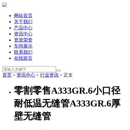
网站首页
关于我们
产品中心
资讯中心
资质荣誉
车间展示
联系我们
在线留言
首页
>
资讯中心
>
行业资讯
> 正文
零割零售A333GR.6小口径
耐低温无缝管A333GR.6厚
壁无缝管