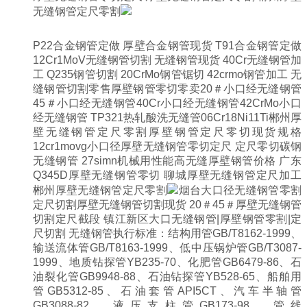
无缝钢管定尺零割
P22合金钢管定做 厚壁合金钢管现货 T91合金钢管定做
12Cr1MoV无缝钢管切割 无缝钢管现货 40Cr无缝钢管加
工 Q235钢管切割 20CrMo钢管锯切 42crmo钢管加工 无
缝钢管切割零售厚壁钢管零切零卖20＃小口经无缝钢管
45＃小口经无缝钢管40Cr小口经无缝钢管42CrMo小口
经无缝钢管 TP321热轧酸洗无缝管06Cr18Ni11Ti郴州厚
壁无缝钢管定尺零割厚壁钢管定尺零切现货规格
12cr1movg小口径厚壁无缝钢管零切定尺 定尺零切碳钢
无缝钢管 27simn机械用性能高无缝厚壁钢管价格 广东
Q345D厚壁无缝钢管零切 聊城厚壁无缝钢管定尺加工
郴州厚壁无缝钢管定尺零割
烟台大口径无缝钢管零割
定尺切割厚壁无缝钢管切割现货 20＃45＃厚壁无缝钢管
切割定尺截段 镇江新区大口无缝钢管|厚壁钢管零割|定
尺切割 无缝钢管执行标准：结构用管GB/T8162-1999、
输送流体管GB/T8163-1999、低中压锅炉管GB/T3087-
1999、地质钻探管YB235-70、化肥管GB6479-86、石
油裂化管GB9948-88、石油钻探管YB528-65、船舶用
管GB5312-85、石油套管API5CT、汽车半轴管
GB3088-82、液压支柱管GB173-98、管线