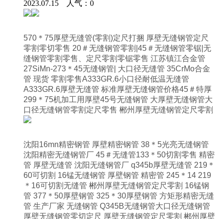
2023.07.15 人气：
0
570＊75厚壁无缝管(零割)定尺打捆 厚壁无缝钢管定尺
零割零切零售 20＃无缝钢管零割|45＃无缝钢管零锯|无
缝钢管零割零售、定尺零割零锯零售 江苏镇江合金管
27SiMn-273＊45无缝钢管| 大口径无缝管 35CrMo合金
管 现货 零割零售A333GR.6小口径耐低温无缝管
A333GR.6厚壁无缝管 标准厚壁无缝钢管价格45＃特厚
299＊75机加工用厚壁45号无缝钢管 大厚壁无缝钢管大
口径无缝钢管零割定尺零售 郴州厚壁无缝钢管定尺零割
沈阳16mn精密钢管 厚壁精密钢管 38＊5光亮无缝钢管
沈阳精密无缝钢管厂 45＃无缝管133＊50切割零售 精密
管 厚壁无缝管 沈阳无缝钢管厂 q345b厚壁无缝管 219＊
60可切割 16锰无缝钢管 厚壁钢管 精密管 245＊14 219
＊16可切割无缝管 郴州厚壁无缝钢管定尺零割 16锰钢
管 377＊50厚壁钢管 325＊30厚壁钢管 方矩形精密无缝
管 生产厂家 无缝钢管 Q345B无缝钢管大口径无缝钢管
厚壁无缝钢管零切定尺 厚壁无缝钢管定尺零割 郴州厚壁