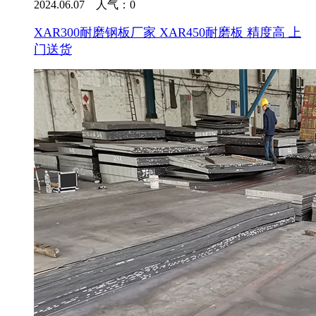
2024.06.07 人气：
0
XAR300耐磨钢板厂家 XAR450耐磨板 精度高 上
门送货