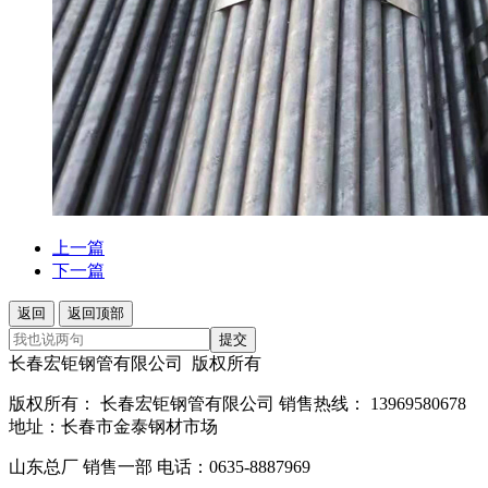
上一篇
下一篇
返回
返回顶部
提交
长春宏钜钢管有限公司 版权所有
版权所有： 长春宏钜钢管有限公司 销售热线： 13969580678
地址：长春市金泰钢材市场
山东总厂 销售一部 电话：0635-8887969