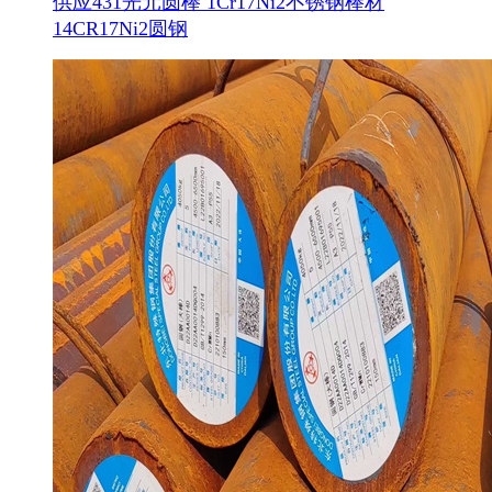
供应431光元圆棒 1Cr17Ni2不锈钢棒材
14CR17Ni2圆钢