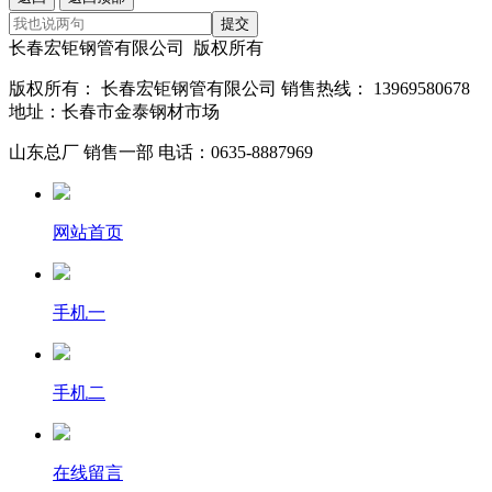
提交
长春宏钜钢管有限公司 版权所有
版权所有： 长春宏钜钢管有限公司 销售热线： 13969580678
地址：长春市金泰钢材市场
山东总厂 销售一部 电话：0635-8887969
网站首页
手机一
手机二
在线留言