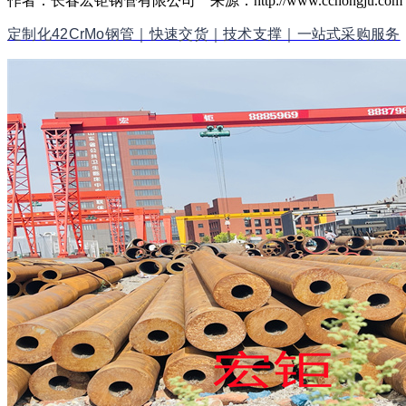
作者：长春宏钜钢管有限公司 来源：http://www.cchongju.com 时间
定制化42CrMo钢管｜快速交货｜技术支撑｜一站式采购服务