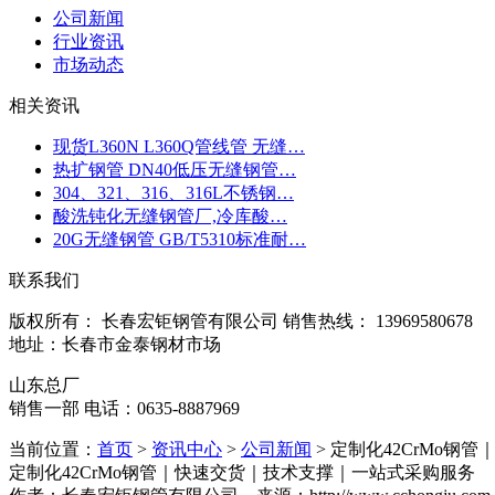
公司新闻
行业资讯
市场动态
相关资讯
现货L360N L360Q管线管 无缝…
热扩钢管 DN40低压无缝钢管…
304、321、316、316L不锈钢…
酸洗钝化无缝钢管厂,冷库酸…
20G无缝钢管 GB/T5310标准耐…
联系我们
版权所有： 长春宏钜钢管有限公司 销售热线： 13969580678
地址：长春市金泰钢材市场
山东总厂
销售一部 电话：0635-8887969
当前位置：
首页
>
资讯中心
>
公司新闻
> 定制化42CrMo
定制化42CrMo钢管｜快速交货｜技术支撑｜一站式采购服务