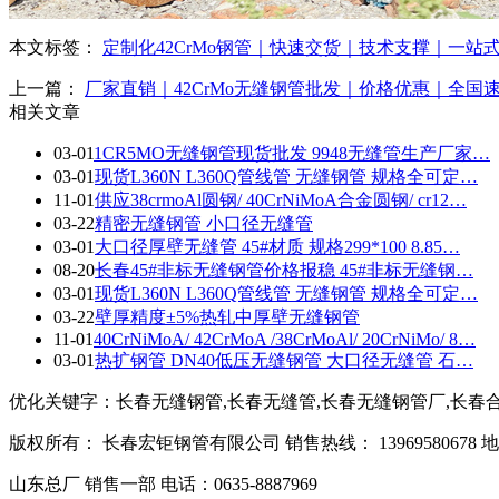
本文标签：
定制化42CrMo钢管｜快速交货｜技术支撑｜一站
上一篇：
厂家直销｜42CrMo无缝钢管批发｜价格优惠｜全国
相关文章
03-01
1CR5MO无缝钢管现货批发 9948无缝管生产厂家…
03-01
现货L360N L360Q管线管 无缝钢管 规格全可定…
11-01
供应38crmoAl圆钢/ 40CrNiMoA合金圆钢/ cr12…
03-22
精密无缝钢管 小口径无缝管
03-01
大口径厚壁无缝管 45#材质 规格299*100 8.85…
08-20
长春45#非标无缝钢管价格报稳 45#非标无缝钢…
03-01
现货L360N L360Q管线管 无缝钢管 规格全可定…
03-22
壁厚精度±5%热轧中厚壁无缝钢管
11-01
40CrNiMoA/ 42CrMoA /38CrMoAl/ 20CrNiMo/ 8…
03-01
热扩钢管 DN40低压无缝钢管 大口径无缝管 石…
优化关键字：长春无缝钢管,长春无缝管,长春无缝钢管厂,长春
版权所有： 长春宏钜钢管有限公司 销售热线： 1396958067
山东总厂 销售一部 电话：0635-8887969