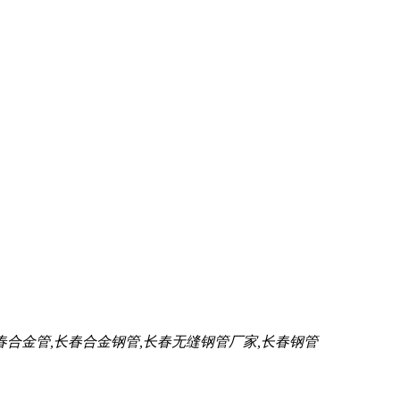
春合金管,长春合金钢管,长春无缝钢管厂家,长春钢管