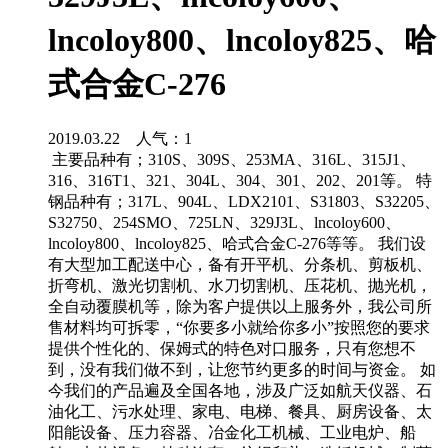
lncoloy800、lncoloy825、哈
式合金C-276
2019.03.22 人气：
1
主要品种有；310S、309S、253MA、316L、315J1、
316、316T1、321、304L、304、301、202、201等。 特
钢品种有；317L、904L、LDX2101、S31803、S32205、
S32750、254SMO、725LN、329J3L、lncoloy600、
lncoloy800、lncoloy825、哈式合金C-276等等。 我们设
有大型加工配送中心，备有开平机、分条机、剪板机、
折弯机、激光切割机、水刀切割机、压花机、抛光机，
全自动覆膜机等，除为客户提供以上服务外，我公司所
售材料均可拆零，“你要多小就给你多小”按照您的要求
提供个性化的、保姆式的特色对口服务，只有您想不
到，没有我们做不到，让您节约更多的时间与资金。 如
今我们的产品遍及全国各地，涉及广泛如航天仪器、石
油化工、污水处理、家电、电梯、餐具、厨房设备、太
阳能设备、压力容器、冶金化工机械、工业电炉、船