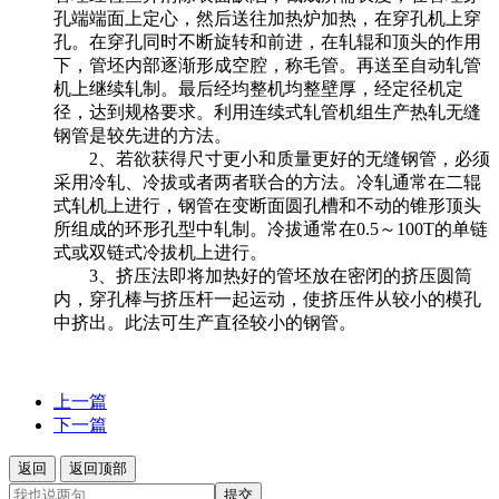
孔端端面上定心，然后送往加热炉加热，在穿孔机上穿
孔。在穿孔同时不断旋转和前进，在轧辊和顶头的作用
下，管坯内部逐渐形成空腔，称毛管。再送至自动轧管
机上继续轧制。最后经均整机均整壁厚，经定径机定
径，达到规格要求。利用连续式轧管机组生产热轧无缝
钢管是较先进的方法。
2、若欲获得尺寸更小和质量更好的无缝钢管，必须
采用冷轧、冷拔或者两者联合的方法。冷轧通常在二辊
式轧机上进行，钢管在变断面圆孔槽和不动的锥形顶头
所组成的环形孔型中轧制。冷拔通常在0.5～100T的单链
式或双链式冷拔机上进行。
3、挤压法即将加热好的管坯放在密闭的挤压圆筒
内，穿孔棒与挤压杆一起运动，使挤压件从较小的模孔
中挤出。此法可生产直径较小的钢管。
上一篇
下一篇
返回
返回顶部
提交