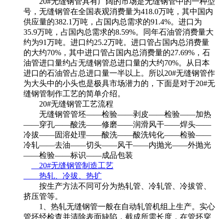
20#无缝钢管具有广阔的市场是无缝钢管中的一种型
号，无缝钢管在全国表观消费量为418.0万吨，其中国内
供应量的382.1万吨，占国内总需求的91.4%。进口为
35.9万吨，占国内总需求的8.59%。同年石油管消费量大
约为91万吨。进口约25.2万吨。进口管占国内总消费量
的大约70%，其中进口管占国内总消费量的27.69%，石
油管进口量约占无缝钢管总进口量的大约70%。从日本
进口的石油管占总进口量一半以上。所以20#无缝钢管作
为大头中的小头也是极具市场潜力的，下面是对于20#无
缝钢管制作工艺的简单介绍。
20#无缝钢管
工艺流程
无缝钢管管坯——检验——剥皮——检验——加热
——穿孔——酸洗——修磨——润滑风干——焊头——
冷拔——固溶处理——酸洗——酸洗钝化——检验——
冷轧——去油——切头——风干——内抛光——外抛光
——检验——标识——成品包装
20#无缝钢管制造工艺
热轧、冷拔、热扩
按生产方法不同可分为热轧管、冷轧管、冷拔管、
挤压管等。
1、热轧无缝钢管一般在自动轧管机组上生产。实心
管坯经检查并清除表面缺陷，截成所需长度，在管坯穿