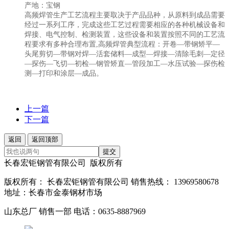
产地：宝钢
高频焊管生产工艺流程主要取决于产品品种，从原料到成品需要
经过一系列工序，完成这些工艺过程需要相应的各种机械设备和
焊接、电气控制、检测装置，这些设备和装置按照不同的工艺流
程要求有多种合理布置,高频焊管典型流程：开卷―带钢矫平―
头尾剪切―带钢对焊―活套储料―成型―焊接―清除毛刺―定径
―探伤―飞切―初检―钢管矫直―管段加工―水压试验―探伤检
测―打印和涂层―成品。
上一篇
下一篇
返回
返回顶部
提交
长春宏钜钢管有限公司 版权所有
版权所有： 长春宏钜钢管有限公司 销售热线： 13969580678
地址：长春市金泰钢材市场
山东总厂 销售一部 电话：0635-8887969