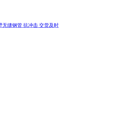
0C厚壁无缝钢管 抗冲击 交货及时