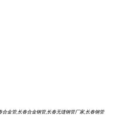
春合金管,长春合金钢管,长春无缝钢管厂家,长春钢管