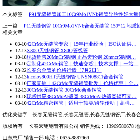
本文标签：
P91无缝钢管加工
10Cr9Mo1VNb钢管
导热性好
大量
上一篇：
P11无缝钢管 10Cr9Mo1VNb合金无缝管 159*12 
相关文章
03-10
42CrMo无缝管专家｜15年行业经验｜ISO认证供…
12-13
X80Q无缝钢管 X80Q管线管
10-18
现货销售20MnCr5圆钢 正品齿轮钢 20mncr5圆钢…
03-10
定制化42CrMo钢管｜快速交货｜技术支撑｜一站…
03-22
长春合金管的价格行情（7月2日）
12-13
Incoloy800HT无缝钢管 UNSN08811合金钢管
03-10
厂家直销｜42CrMo无缝钢管批发｜价格优惠｜全…
12-13
30CrMo无缝钢管 30CrMo合金钢管
10-18
现货供应38CrMoAl锻圆 38CrMoAl热锻圆钢可零…
03-10
42CrMo精密钢管｜适用于轴类/齿轮传动｜高强…
优化关键字：长春无缝钢管,长春无缝管,长春无缝钢管厂,长春
版权所有： 长春宏钜钢管有限公司 销售热线： 1396958067
山东总厂 销售一部 电话：0635-8887969