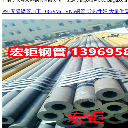
作者：长春宏钜钢管有限公司 来源：http://www.cchongju.com 时间
P91无缝钢管加工 10Cr9Mo1VNb钢管 导热性好 大量供