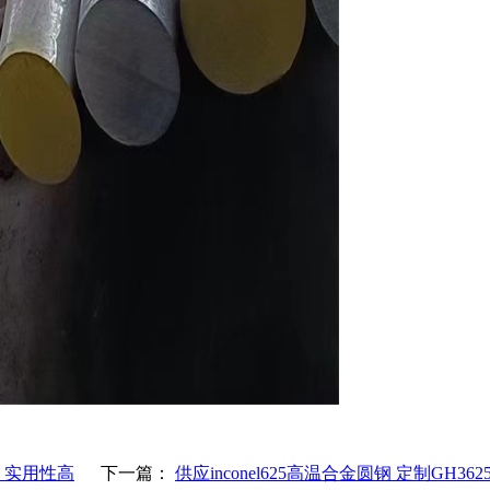
材 实用性高
下一篇：
供应inconel625高温合金圆钢 定制GH36