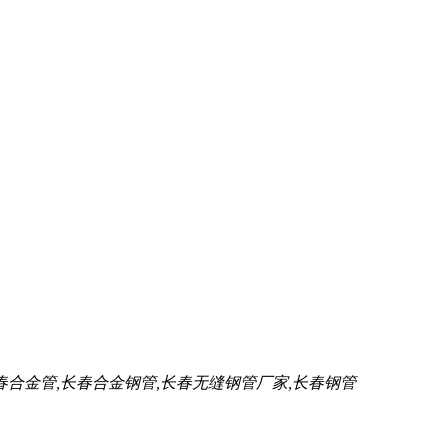
春合金管,长春合金钢管,长春无缝钢管厂家,长春钢管