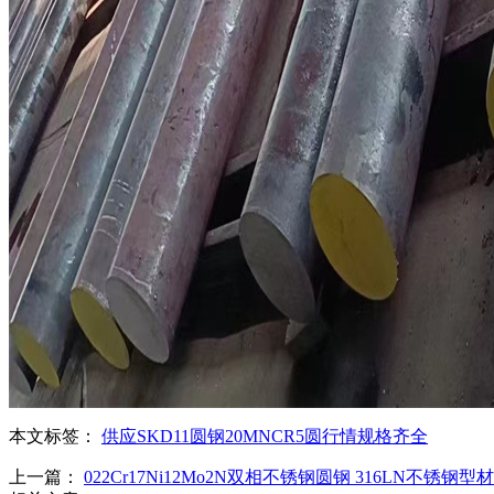
本文标签：
供应
SKD11圆钢
20MNCR5圆
行情
规格齐全
上一篇：
022Cr17Ni12Mo2N双相不锈钢圆钢 316LN不锈钢型