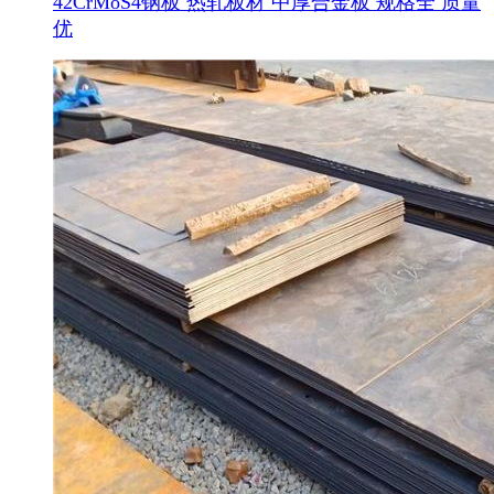
42CrMoS4钢板 热轧板材 中厚合金板 规格全 质量
优