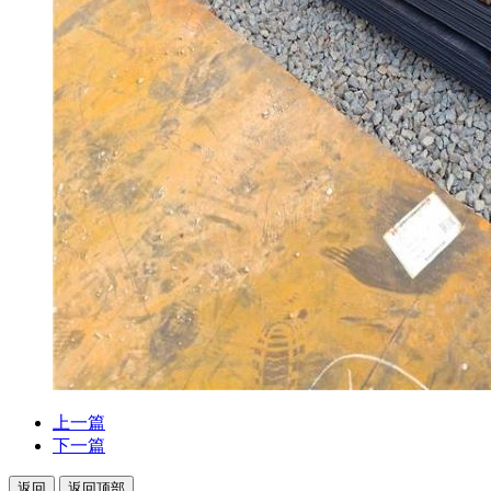
上一篇
下一篇
返回
返回顶部