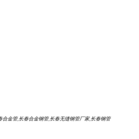
春合金管,长春合金钢管,长春无缝钢管厂家,长春钢管