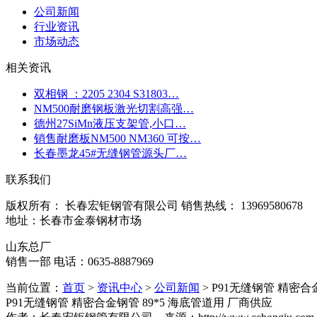
公司新闻
行业资讯
市场动态
相关资讯
双相钢 ：2205 2304 S31803…
NM500耐磨钢板激光切割高强…
德州27SiMn液压支架管,小口…
销售耐磨板NM500 NM360 可按…
长春墨龙45#无缝钢管源头厂…
联系我们
版权所有： 长春宏钜钢管有限公司 销售热线： 13969580678
地址：长春市金泰钢材市场
山东总厂
销售一部 电话：0635-8887969
当前位置：
首页
>
资讯中心
>
公司新闻
> P91无缝钢管 精密合
P91无缝钢管 精密合金钢管 89*5 海底管道用 厂商供应