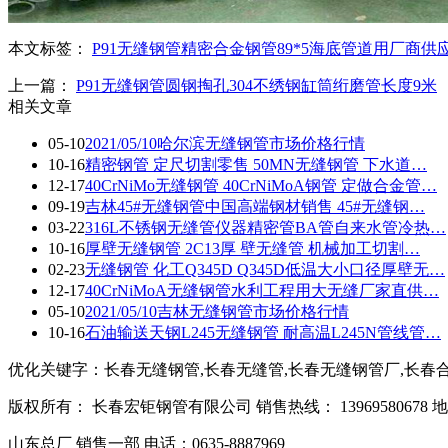
本文标签：
P91无缝钢管
精密合金钢管
89*5
海底管道用
厂商供
上一篇：
P91无缝钢管圆钢掏孔304不绣钢缸筒绗磨管长度9米
相关文章
05-10
2021/05/10哈尔滨无缝钢管市场价格行情
10-16
精密钢管 定尺切割零售 50MN无缝钢管 下水道…
12-17
40CrNiMo无缝钢管 40CrNiMoA钢管 定做合金管…
09-19
吉林45#无缝钢管中国高端钢材销售 45#无缝钢…
03-22
316L不锈钢无缝管仪器精密管BA管自来水管冷热…
10-16
厚壁无缝钢管 2C13厚 壁无缝管 机械加工切割…
02-23
无缝钢管 化工Q345D Q345D低温大小口径厚壁无…
12-17
40CrNiMoA无缝钢管水利工程用大无缝厂家直供…
05-10
2021/05/10吉林无缝钢管市场价格行情
10-16
石油输送天钢L245无缝钢管 耐高温L245N管线管…
优化关键字：长春无缝钢管,长春无缝管,长春无缝钢管厂,长春
版权所有： 长春宏钜钢管有限公司 销售热线： 1396958067
山东总厂 销售一部 电话：0635-8887969